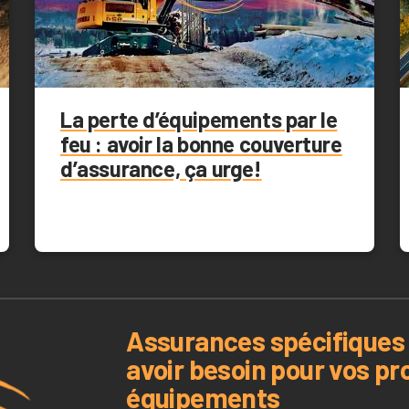
La perte d’équipements par le
feu : avoir la bonne couverture
d’assurance, ça urge!
Assurances spécifiques 
avoir besoin pour vos pr
équipements