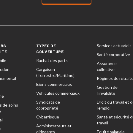
URS
TYPES DE
Services actuariels
VITÉ
COUVERTURE
Santé corporative
ile
Rachat des parts
Assurance
ction
Cargaison
collective
(Terrestre/Maritime)
nemental
Régimes de retrait
Biens commerciaux
Gestion de
Véhicules commerciaux
l’invalidité
ie
Syndicats de
Droit du travail et d
s de soins
copropriété
l’emploi
é
Cyberrisque
Santé et sécurité d
el
travail
Administrateurs et
e
dirigeants
Équité salariale