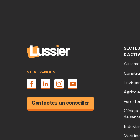
SECTE
D’ACTI
Automob
SUIVEZ-NOUS:
Constru
Environ
Agricole
Forester
Contactez un conseiller
Clinique
de sant
Industri
Maritim