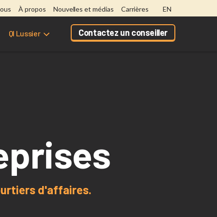
nous
À propos
Nouvelles et médias
Carrières
EN
Contactez un conseiller
QI Lussier
eprises
rtiers d'affaires.