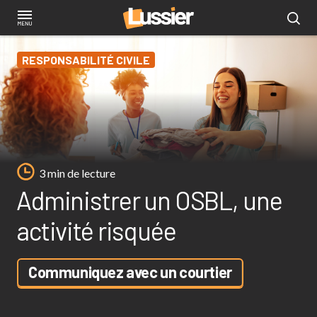
Aller
au
contenu
RESPONSABILITÉ CIVILE
principal
3 min de lecture
Administrer un OSBL, une
activité risquée
Communiquez avec un courtier