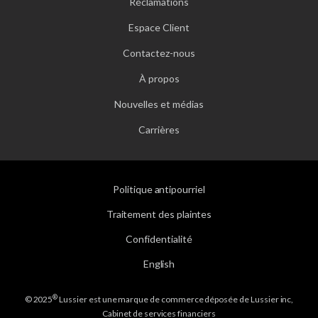
Réclamations
Espace Client
Contactez-nous
À propos
Nouvelles et médias
Carrières
Politique antipourriel
Traitement des plaintes
Confidentialité
English
®
© 2025
Lussier est une marque de commerce déposée de Lussier inc,
Cabinet de services financiers