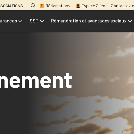
SSOCIATIONS
Réclamations
Espace Client
Contactez-
urances
SST
Rémunération et avantages sociaux
nement