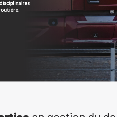
disciplinaires
routière.
ertise
en gestion du do