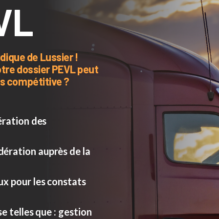
VL
idique de Lussier !
otre dossier PEVL peut
s compétitive ?
ération des
ération auprès de la
ux pour les constats
e telles que : gestion