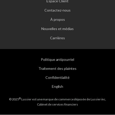
Espace Client
Contactez-nous
À propos
Nouvelles et médias
Carrières
Politique antipourriel
Traitement des plaintes
Confidentialité
English
®
© 2025
Lussier est une marque de commerce déposée de Lussier inc,
Cabinet de services financiers