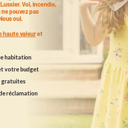
ussier. Vol, incendie,
s ne pouvez pas
ous oui.
e haute valeur
et
ce habitation
et votre budget
 gratuites
de réclamation