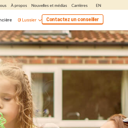
nous
À propos
Nouvelles et médias
Carrières
EN
Contactez un conseiller
ancière
QI Lussier