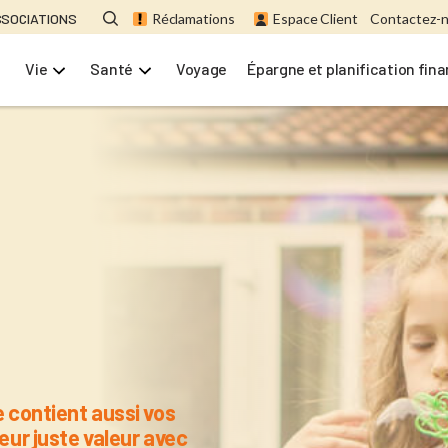
SSOCIATIONS
Réclamations
Espace Client
Contactez-
Vie
Santé
Voyage
Épargne et planification fin
e contient aussi vos
leur juste valeur avec