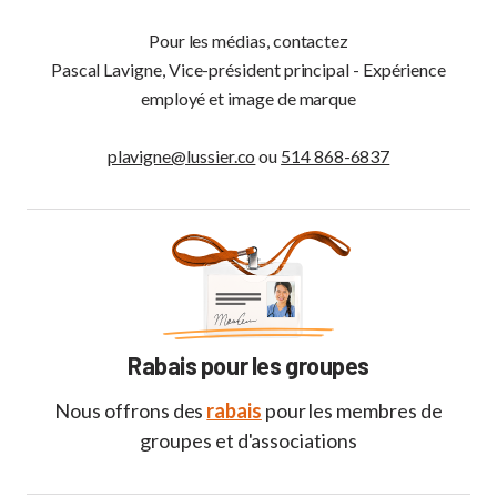
Trois-Rivières, QC G9A 4J4
Pour les médias, contactez
819 379-8958
Pascal Lavigne, Vice-président principal - Expérience
Du lundi au vendredi / 8h30 à 17h
employé et image de marque
Victoriaville
plavigne@lussier.co
ou
514 868-6837
217, boulevard des Bois-Francs Sud
Victoriaville, QC G6P 4S9
819 752-9744
Du lundi au vendredi / 8h30 à 17h (fermé de 12h à
13h)
Rabais pour les groupes
Nous offrons des
rabais
pour les membres de
groupes et d'associations