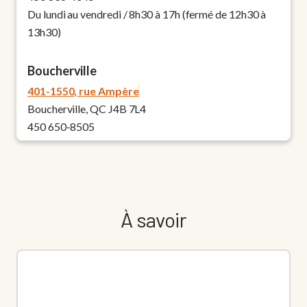
Du lundi au vendredi / 8h30 à 17h (fermé de 12h30 à
13h30)
Boucherville
401-1550, rue Ampère
Boucherville, QC J4B 7L4
450 650-8505
Du lundi au vendredi / 8h30 à 16h30 (fermé de 13h à
14h)
Chandler
À savoir
240, boulevard René-Levesque Est
Chandler, QC G0C 1K0
418 689-2121
Du lundi au vendredi / 8h30 à 16h30 (fermé de 12h à
13h)