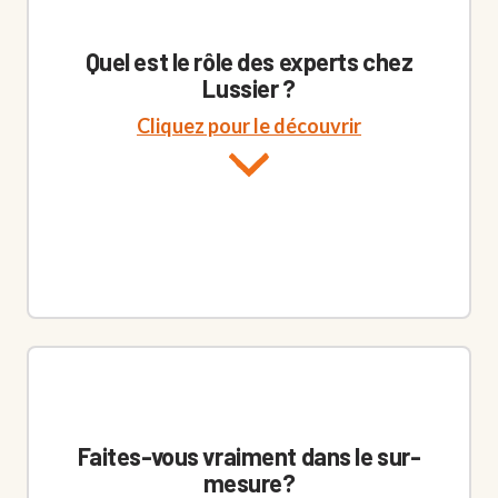
Chicoutimi
Quel est le rôle des experts chez
730-255, rue Racine Est
Lussier ?
Chicoutimi, QC G7H 7L2
Cliquez pour le découvrir
418 543-3767
Du lundi au vendredi / 8h30 à 16h30 (fermé de 12h à
13h)
Dolbeau-Mistassini
1270, boulevard Wallberg
Dolbeau-Mistassini, QC G8L 1H1
418 276-1573
Du lundi au vendredi / 8h30 à 17h (fermé les vendredis
de 12h à 13h)
Faites-vous vraiment dans le sur-
Gatineau
mesure?
831, boulevard Saint-René Ouest