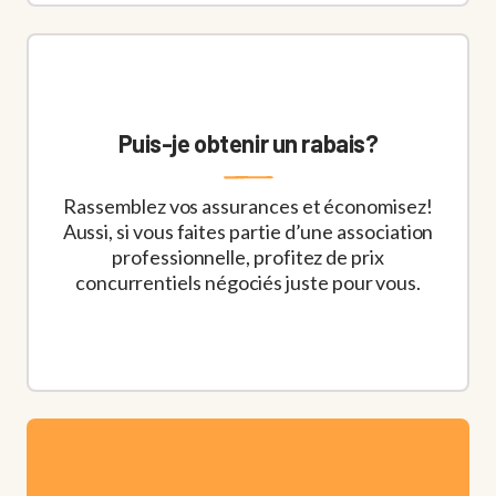
Mirabel
101-17675, rue Charles
Mirabel, QC J7J 1L8
450 581-0072 / 1 888 307-8394
Puis-je obtenir un rabais?
Du lundi au vendredi / 8h30 à 17h
Rassemblez vos assurances et économisez!
Mont-Laurier
Aussi, si vous faites partie d’une association
391, boulevard Albiny-Paquette
professionnelle, profitez de prix
concurrentiels négociés juste pour vous.
Mont-Laurier, QC J9L 1K5
873 364-1010
Du lundi au vendredi / 8h30 à 17h
Montréal
1500‑935, rue de la Gauchetière Ouest
Montréal, QC H3B 2M9
514 282-1112