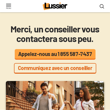
Aller
au
contenu
principal
Merci, un conseiller vous
contactera sous peu.
Appelez-nous au 1 855 587-7437
Communiquez avec un conseiller