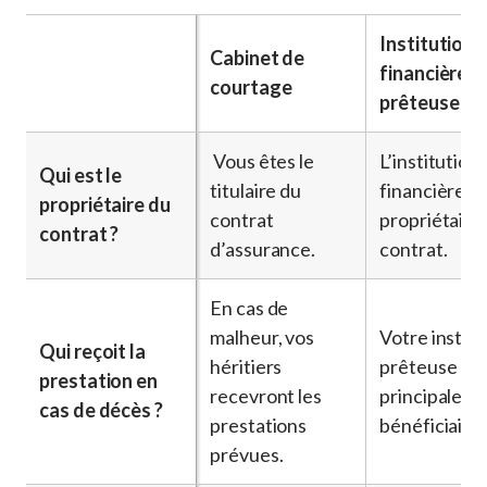
Institution
Cabinet de
financière
courtage
prêteuse
Vous êtes le
L’institution
Qui est le
titulaire du
financière e
propriétaire du
contrat
propriétaire
contrat ?
d’assurance.
contrat.
En cas de
malheur, vos
Votre institu
Qui reçoit la
héritiers
prêteuse est
prestation en
recevront les
principale
cas de décès ?
prestations
bénéficiaire.
prévues.