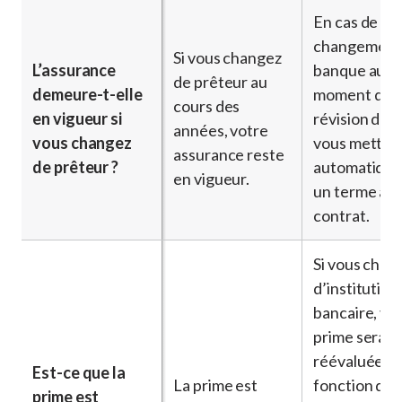
En cas de
changement
Si vous changez
L’assurance
banque au
de prêteur au
demeure-t-elle
moment de l
cours des
en vigueur si
révision du p
années, votre
vous changez
vous mettez
assurance reste
de prêteur ?
automatiqu
en vigueur.
un terme à v
contrat.
Si vous chan
d’institution
bancaire, vo
prime sera
réévaluée e
Est-ce que la
La prime est
fonction de 
prime est