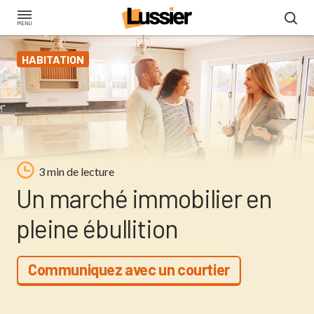
Aller
au
contenu
HABITATION
principal
3 min de lecture
Un marché immobilier en
pleine ébullition
Communiquez avec un courtier