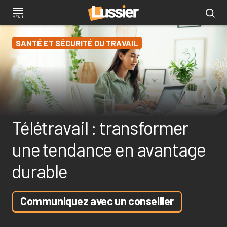
Aller
au
contenu
SANTÉ ET SÉCURITÉ DU TRAVAIL
principal
Télétravail : transformer
une tendance en avantage
durable
Communiquez avec un conseiller