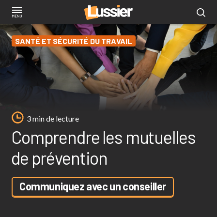
Aller
au
contenu
SANTÉ ET SÉCURITÉ DU TRAVAIL
principal
3 min de lecture
Comprendre les mutuelles
de prévention
Communiquez avec un conseiller