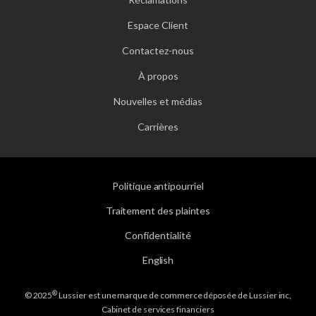
Espace Client
Contactez-nous
À propos
Nouvelles et médias
Carrières
Politique antipourriel
Traitement des plaintes
Confidentialité
English
®
© 2025
Lussier est une marque de commerce déposée de Lussier inc,
Cabinet de services financiers