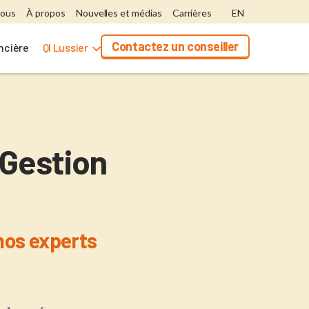
nous
À propos
Nouvelles et médias
Carrières
EN
Contactez un conseiller
ancière
QI Lussier
Gestion
nos experts