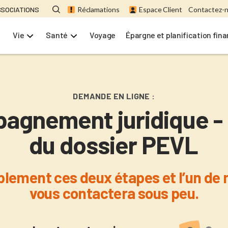
SSOCIATIONS
Réclamations
Espace Client
Contactez-
Vie
Santé
Voyage
Épargne et planification fin
DEMANDE EN LIGNE :
gnement juridique - 
du dossier PEVL
plement ces deux étapes et l’un de 
vous contactera sous peu.