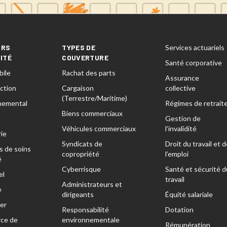
URS
TYPES DE
Services actuariels
VITÉ
COUVERTURE
Santé corporative
ile
Rachat des parts
Assurance
ction
Cargaison
collective
(Terrestre/Maritime)
nemental
Régimes de retrait
Biens commerciaux
Gestion de
Véhicules commerciaux
l’invalidité
ie
Syndicats de
Droit du travail et d
s de soins
copropriété
l’emploi
é
Cyberrisque
Santé et sécurité d
el
travail
Administrateurs et
e
dirigeants
Équité salariale
er
Responsabilité
Dotation
ce de
environnementale
Rémunération