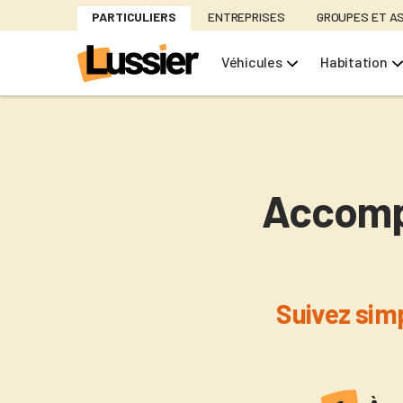
Aller
PARTICULIERS
ENTREPRISES
GROUPES ET A
au
contenu
Véhicules
Habitation
principal
Accompa
Suivez sim