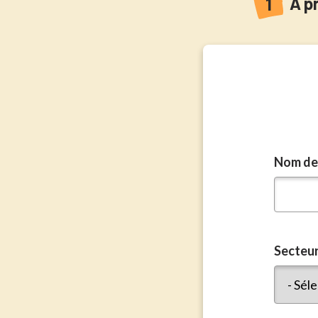
Act
À p
Nom de 
Secteu