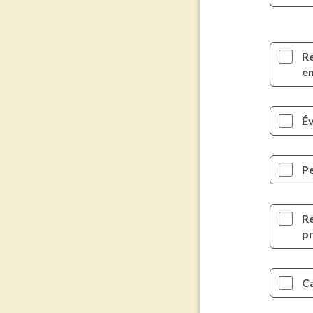
Re
e
É
Pe
Re
pr
C