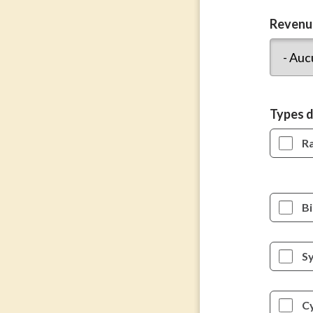
Revenu
Types 
Ra
B
Sy
C