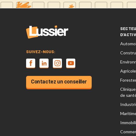
SECTE
D’ACTI
Automob
SUIVEZ-NOUS:
Constru
Environ
Agricole
Forester
Contactez un conseiller
Clinique
de sant
Industri
Maritim
Immobili
Commer