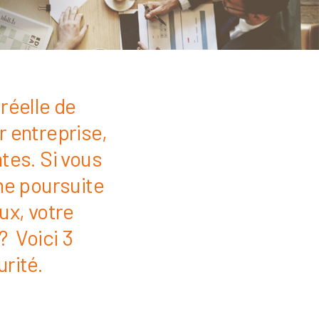
réelle de
r entreprise,
tes. Si vous
une poursuite
ux, votre
? Voici 3
rité.