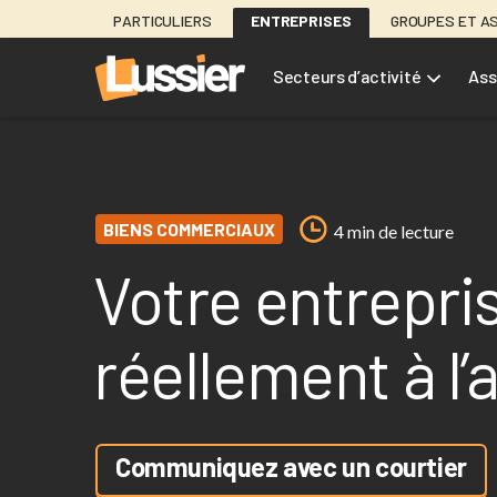
Aller
PARTICULIERS
ENTREPRISES
GROUPES ET A
au
contenu
Secteurs d’activité
Ass
principal
BIENS COMMERCIAUX
4 min de lecture
Votre entrepris
réellement à l’a
Communiquez avec un courtier