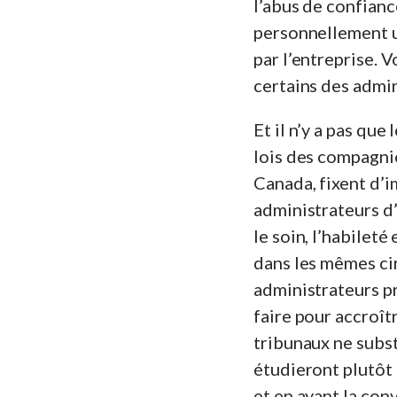
l’abus de confianc
personnellement u
par l’entreprise. V
certains des admin
Et il n’y a pas que
lois des compagni
Canada, fixent d’i
administrateurs d’
le soin, l’habilet
dans les mêmes ci
administrateurs pr
faire pour accroît
tribunaux ne subst
étudieront plutôt 
et en ayant la con