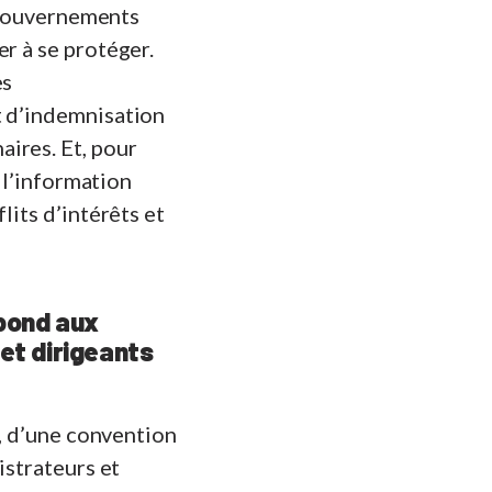
s gouvernements
r à se protéger.
es
t d’indemnisation
ires. Et, pour
e l’information
lits d’intérêts et
épond aux
et dirigeants
i, d’une convention
istrateurs et