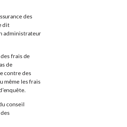
’assurance des
 dit
un administrateur
 des frais de
as de
le contre des
ou même les frais
d’enquête.
 du conseil
 des