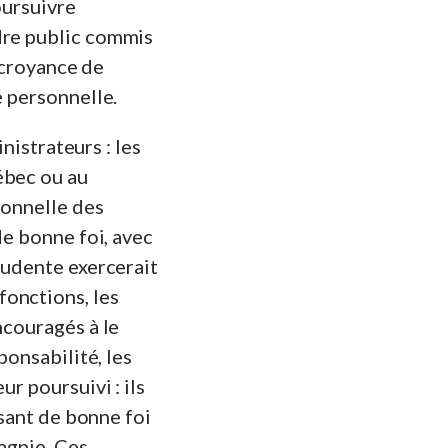
oursuivre
dre public commis
a croyance de
é personnelle.
inistrateurs : les
ébec ou au
sonnelle des
de bonne foi, avec
rudente exercerait
fonctions, les
ncouragés à le
ponsabilité, les
r poursuivi : ils
ssant de bonne foi
pagnie. Ces