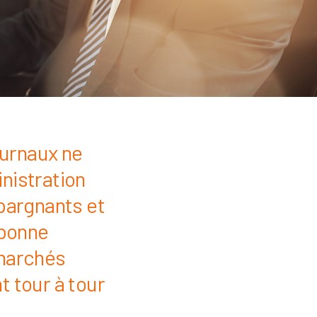
ournaux ne
nistration
épargnants et
 bonne
 marchés
t tour à tour