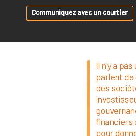
Communiquez avec un courtier
Il n’y a pa
parlent de
des sociét
investisse
gouvernanc
financiers
pour donne