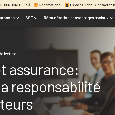
SSOCIATIONS
Réclamations
Espace Client
Contactez-
urances
SST
Rémunération et avantages sociaux
de lecture
t assurance:
la responsabilité
teurs