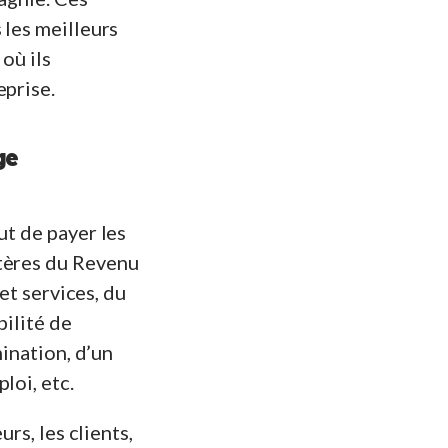
 les meilleurs
 où ils
eprise.
ge
ut de payer les
stères du Revenu
 et services, du
bilité de
mination, d’un
loi, etc.
rs, les clients,