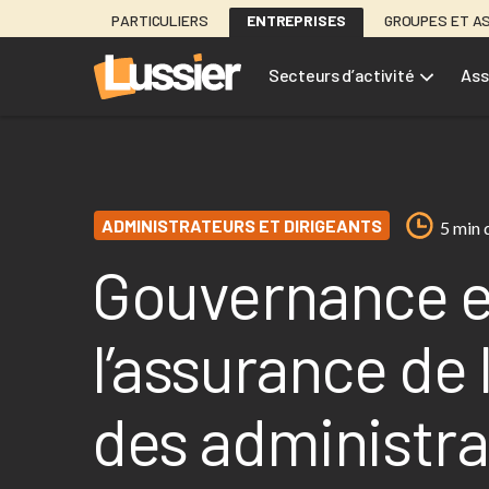
Aller
PARTICULIERS
ENTREPRISES
GROUPES ET A
au
contenu
Secteurs d’activité
Ass
principal
ADMINISTRATEURS ET DIRIGEANTS
5 min 
Gouvernance e
l’assurance de 
des administra