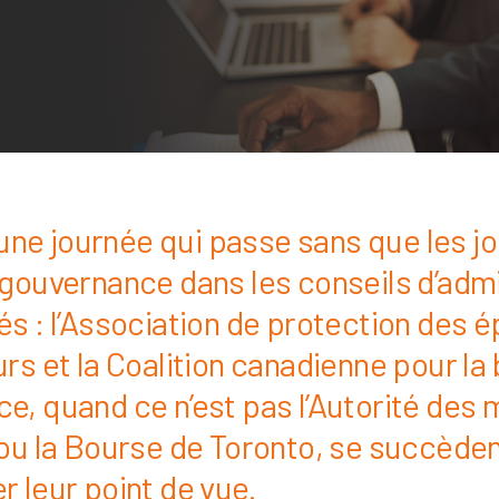
s une journée qui passe sans que les j
 gouvernance dans les conseils d’admi
és : l’Association de protection des 
urs et la Coalition canadienne pour la
e, quand ce n’est pas l’Autorité des
 ou la Bourse de Toronto, se succèden
r leur point de vue.