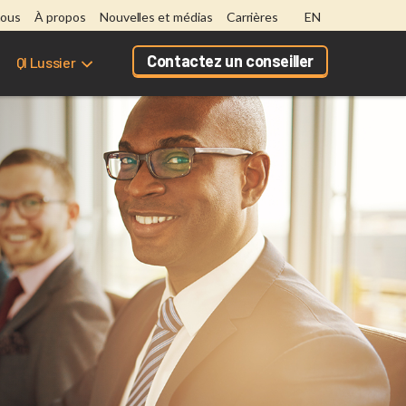
nous
À propos
Nouvelles et médias
Carrières
EN
Contactez un conseiller
QI Lussier