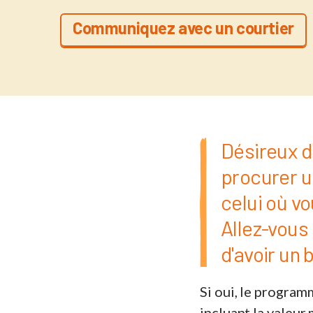
Communiquez avec un courtier
Désireux d
procurer u
celui où v
Allez-vous
d'avoir un 
Si oui, le program
incluant la valeur