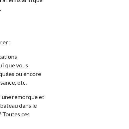
.
rer :
cations
lui que vous
tiquées ou encore
sance, etc.
r une remorque et
 bateau dans le
 ? Toutes ces