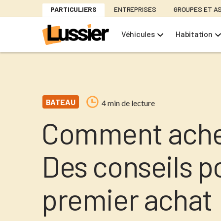
Aller
PARTICULIERS
ENTREPRISES
GROUPES ET A
au
contenu
Véhicules
Habitation
principal
BATEAU
4 min de lecture
Comment achet
Des conseils p
premier achat