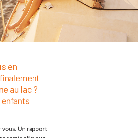
us en
 finalement
ne au lac ?
 enfants
r vous. Un rapport
ra remis afin que