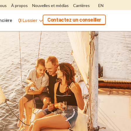
nous
À propos
Nouvelles et médias
Carrières
EN
Contactez un conseiller
ancière
QI Lussier