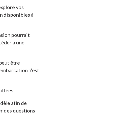
exploré vos
n disponibles à
asion pourrait
céder à une
peut être
’embarcation n’est
ultées :
dèle afin de
er des questions