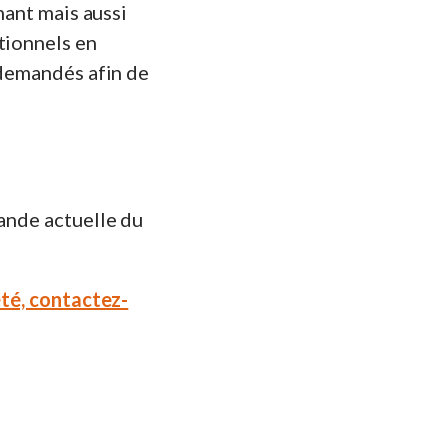
mant mais aussi
tionnels en
 demandés afin de
hande actuelle du
été, contactez-