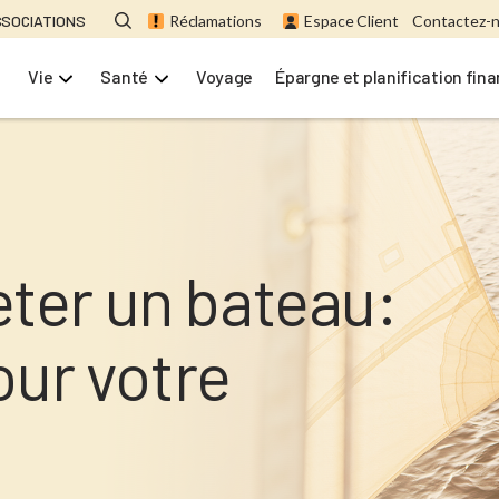
SSOCIATIONS
Réclamations
Espace Client
Contactez-
Vie
Santé
Voyage
Épargne et planification fin
er un bateau:
our votre