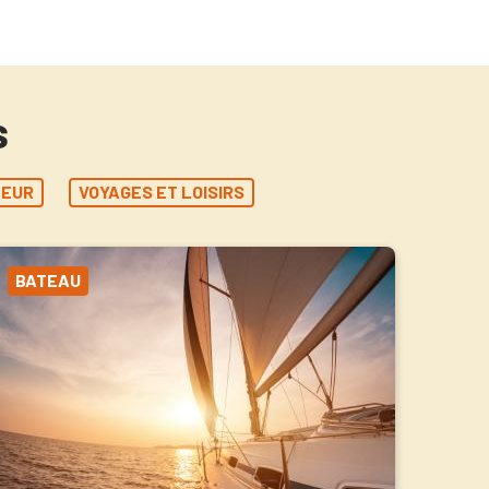
s
LEUR
VOYAGES ET LOISIRS
BATEAU