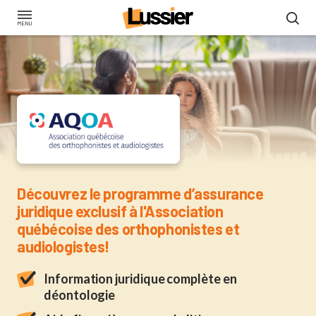
Aller
au
contenu
principal
Assurance pour les mem
Découvrez le programme d’assurance
juridique exclusif à l'Association
québécoise des orthophonistes et
audiologistes!
Information juridique complète en
déontologie