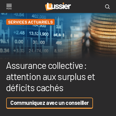
Aller
au
contenu
SERVICES ACTUARIELS
principal
Assurance collective :
attention aux surplus et
déficits cachés
Communiquez avec un conseiller