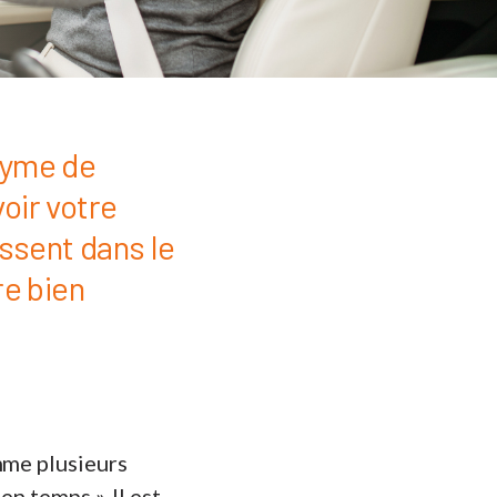
nyme de
oir votre
ussent dans le
re bien
mme plusieurs
en temps ». Il est