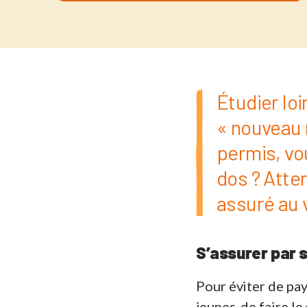
Étudier lo
« nouveau 
permis, vou
dos ? Atten
assuré au v
S’assurer par
Pour éviter de pay
jeunes, de faire le