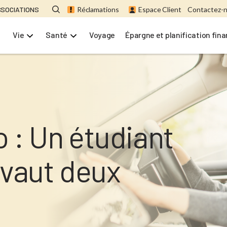
SSOCIATIONS
Réclamations
Espace Client
Contactez-
Vie
Santé
Voyage
Épargne et planification fin
 : Un étudiant
 vaut deux