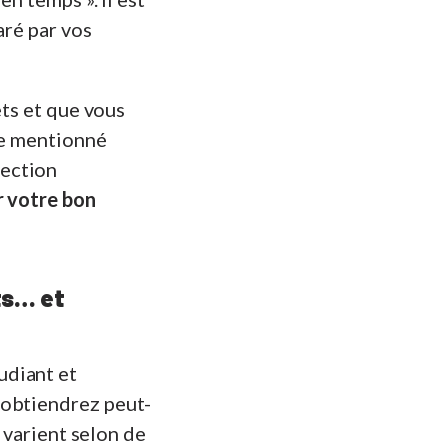
aré par vos
ets et que vous
tre mentionné
tection
r votre bon
ts… et
udiant et
 obtiendrez peut-
e varient selon de