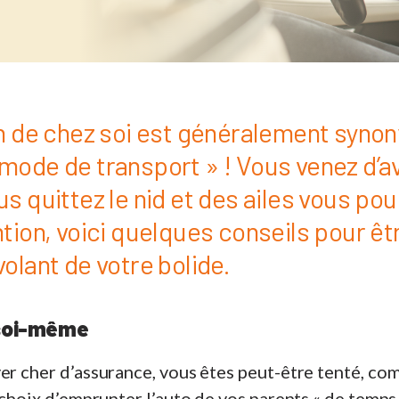
in de chez soi est généralement syno
mode de transport » ! Vous venez d’av
s quittez le nid et des ailes vous po
tion, voici quelques conseils pour êt
olant de votre bolide.
 soi-même
er cher d’assurance, vous êtes peut-être tenté, co
 choix d’emprunter l’auto de vos parents « de temps 