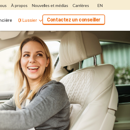
nous
À propos
Nouvelles et médias
Carrières
EN
Contactez un conseiller
ancière
QI Lussier