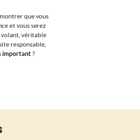
démontrer que vous
nce et vous serez
 volant, véritable
duite responsable,
s important
?
s