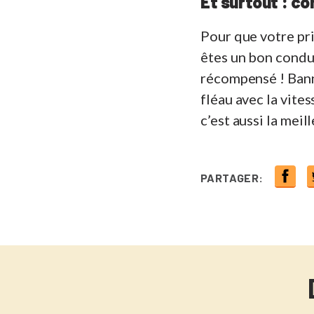
Et surtout : co
Pour que votre pr
êtes un bon conduc
récompensé ! Banni
fléau avec la vites
c’est aussi la mei
PARTAGER: