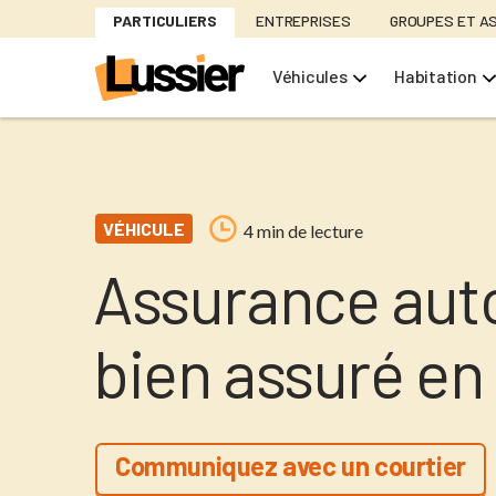
Aller
PARTICULIERS
ENTREPRISES
GROUPES ET A
au
contenu
Véhicules
Habitation
principal
VÉHICULE
4 min de lecture
Assurance auto
bien assuré en
Communiquez avec un courtier