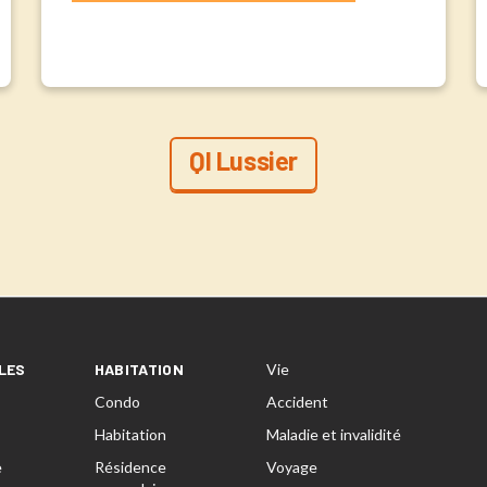
QI Lussier
LES
HABITATION
Vie
Condo
Accident
Habitation
Maladie et invalidité
e
Résidence
Voyage