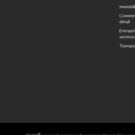
Immobili
Commer
détail
Entrepri
services
Transpo
®