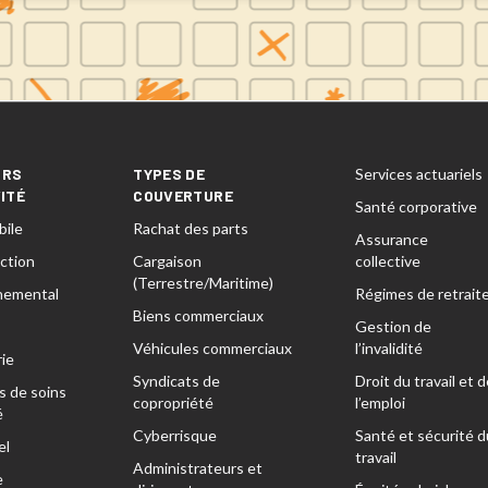
URS
TYPES DE
Services actuariels
VITÉ
COUVERTURE
Santé corporative
ile
Rachat des parts
Assurance
ction
Cargaison
collective
(Terrestre/Maritime)
nemental
Régimes de retrait
Biens commerciaux
Gestion de
Véhicules commerciaux
l’invalidité
ie
Syndicats de
Droit du travail et d
s de soins
copropriété
l’emploi
é
Cyberrisque
Santé et sécurité d
el
travail
Administrateurs et
e