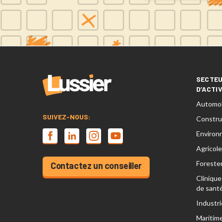
SECTE
D’ACTI
Automob
SUIVEZ-NOUS:
Constru
Environ
Agricole
Forester
Contactez un conseiller
Clinique
de sant
Industri
Maritim