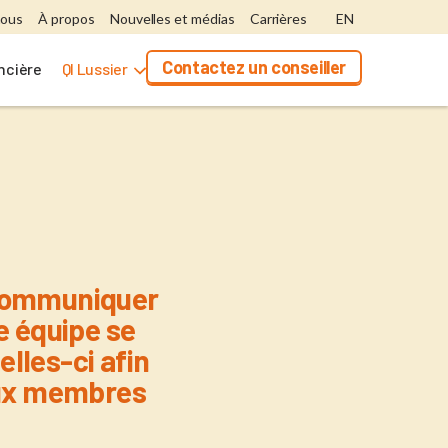
nous
À propos
Nouvelles et médias
Carrières
EN
Contactez un conseiller
ancière
QI Lussier
 communiquer
e équipe se
elles-ci afin
 aux membres