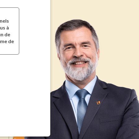
nels
us à
in de
mme de