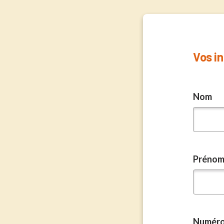
Vos i
Nom
Préno
Numéro