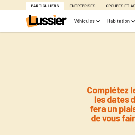
Aller
PARTICULIERS
ENTREPRISES
GROUPES ET A
au
contenu
Véhicules
Habitation
principal
Complétez l
les dates 
fera un plai
de vous fai