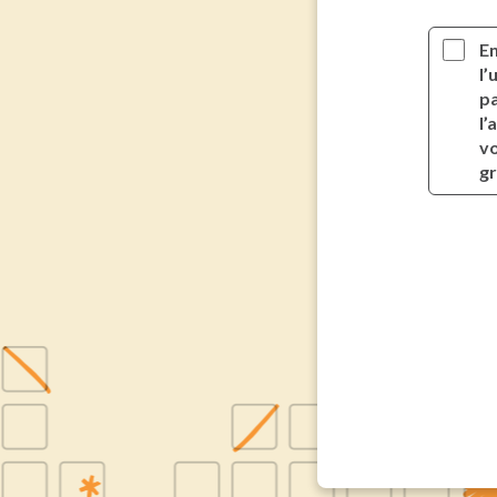
En
l’
pa
l’
vo
g