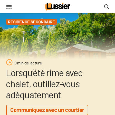
Aller
au
contenu
RÉSIDENCE SECONDAIRE
principal
3 min de lecture
Lorsqu’été rime avec
chalet, outillez-vous
adéquatement
Communiquez avec un courtier