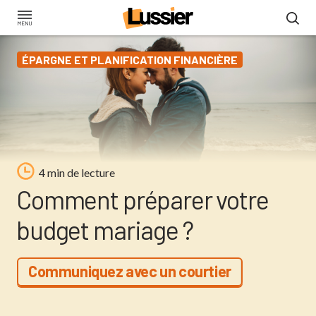
Aller
au
contenu
ÉPARGNE ET PLANIFICATION FINANCIÈRE
principal
4 min de lecture
Comment préparer votre
budget mariage ?
Communiquez avec un courtier