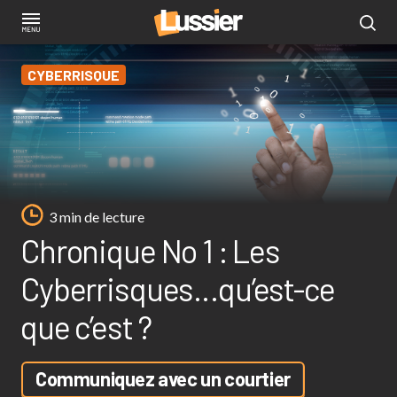
Aller
au
contenu
CYBERRISQUE
principal
3 min de lecture
Chronique No 1 : Les
Cyberrisques…qu’est-ce
que c’est ?
Communiquez avec un courtier