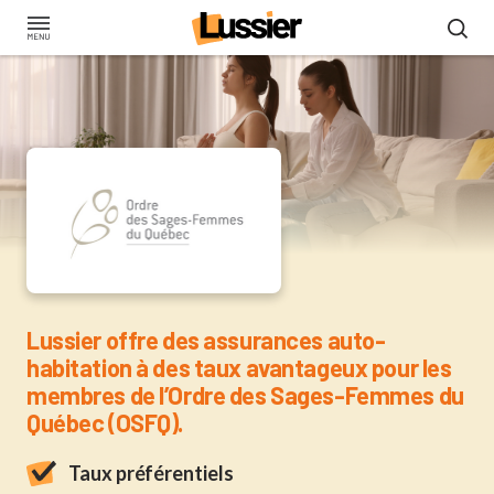
Aller
au
contenu
principal
Assurance pour les mem
Lussier offre des assurances auto-
habitation à des taux avantageux pour les
membres de l’Ordre des Sages-Femmes du
Québec (OSFQ).
Taux préférentiels