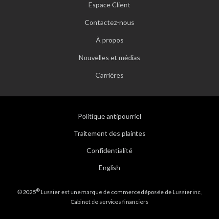
Espace Client
Contactez-nous
À propos
Nouvelles et médias
Carrières
Politique antipourriel
Traitement des plaintes
Confidentialité
English
®
© 2025
Lussier est une marque de commerce déposée de Lussier inc,
Cabinet de services financiers