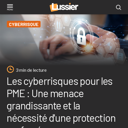
Aller
au
contenu
CYBERRISQUE
principal
3 min de lecture
Les cyberrisques pour les
PME : Une menace
grandissante et la
nécessité d'une protection