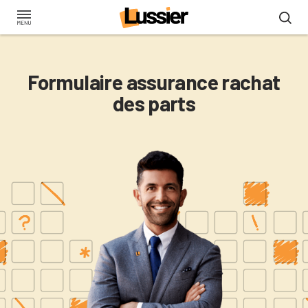
Aller
au
contenu
principal
Formulaire assurance rachat
des parts