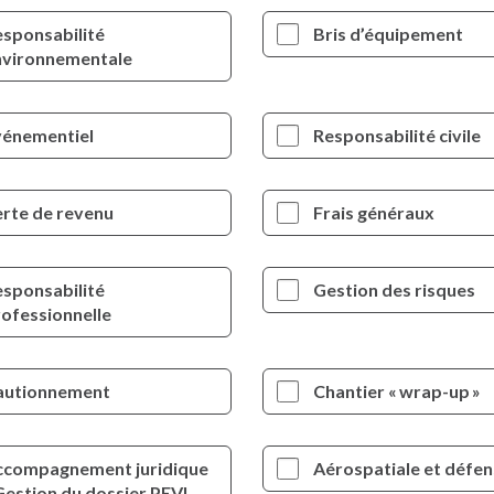
sponsabilité
Bris d’équipement
nvironnementale
vénementiel
Responsabilité civile
rte de revenu
Frais généraux
sponsabilité
Gestion des risques
ofessionnelle
autionnement
Chantier « wrap-up »
ccompagnement juridique
Aérospatiale et défe
Gestion du dossier PEVL