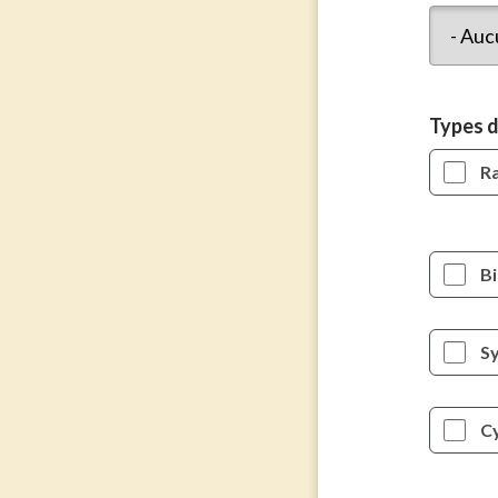
Types 
Ra
B
Sy
C