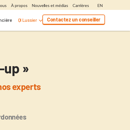
nous
À propos
Nouvelles et médias
Carrières
EN
Contactez un conseiller
ancière
QI Lussier
-up »
nos experts
rdonnées