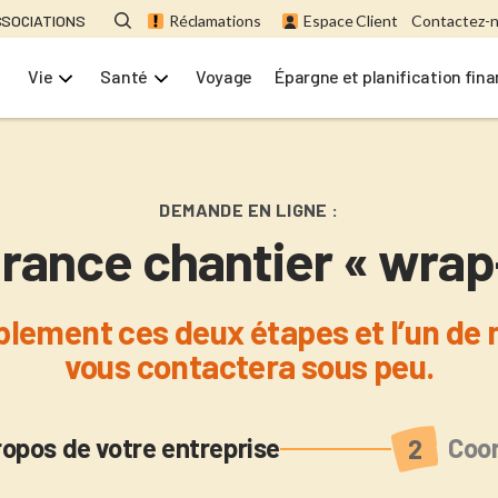
SSOCIATIONS
Réclamations
Espace Client
Contactez-
Vie
Santé
Voyage
Épargne et planification fin
DEMANDE EN LIGNE :
rance chantier « wrap
plement ces deux étapes et l’un de 
vous contactera sous peu.
uel
ropos de votre entreprise
Coo