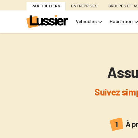
Aller
PARTICULIERS
ENTREPRISES
GROUPES ET A
au
contenu
Véhicules
Habitation
principal
Assu
Suivez sim
Act
À p