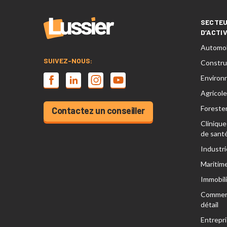
SECTE
D’ACTI
Automob
SUIVEZ-NOUS:
Constru
Environ
Agricole
Forester
Contactez un conseiller
Clinique
de sant
Industri
Maritim
Immobili
Commer
détail
Entrepri