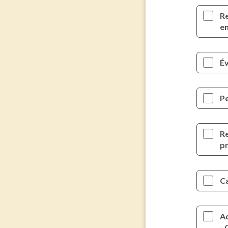
Re
e
É
Pe
Re
pr
C
A
- 