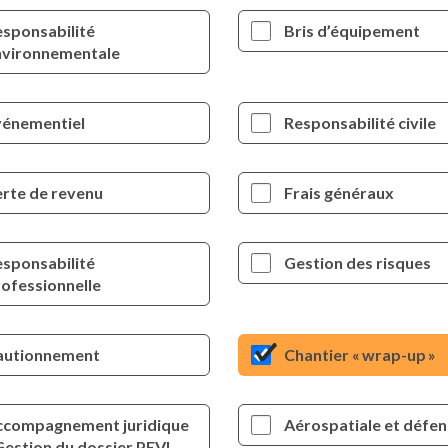
sponsabilité
Bris d’équipement
nvironnementale
vénementiel
Responsabilité civile
rte de revenu
Frais généraux
sponsabilité
Gestion des risques
ofessionnelle
autionnement
Chantier « wrap-up »
ccompagnement juridique
Aérospatiale et défe
Gestion du dossier PEVL