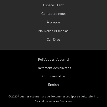
Espace Client
Contactez-nous
À propos
Nouvelles et médias
Carrières
Politique antipourriel
Traitement des plaintes
Confidentialité
English
®
© 2025
Lussier est une marque de commerce déposée de Lussier inc,
Cabinet de services financiers