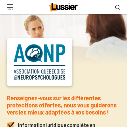
Aller
au
contenu
principal
Assurance clinique pou
Renseignez-vous sur les différentes
protections offertes, nous vous guiderons
vers les mieux adaptées à vos besoins !
Information juridique complète en